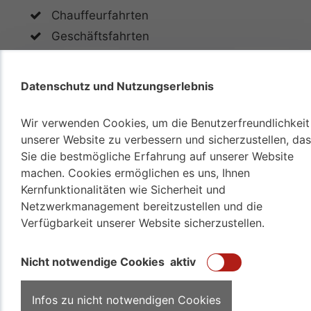
Chauffeurfahrten
Geschäftsfahrten
Behindertenfahrdienst
Fahrten zur Chemotherapie
Datenschutz und Nutzungserlebnis
Beförderung zur Strahlentherapie
Beförderungen zum Arzt
Wir verwenden Cookies, um die Benutzerfreundlichkeit
unserer Website zu verbessern und sicherzustellen, da
Fahrten zur ambulanten Behandlung
Sie die bestmögliche Erfahrung auf unserer Website
Fahrten ins Krankenhaus
machen. Cookies ermöglichen es uns, Ihnen
Patientenfahrten nach Hause
Kernfunktionalitäten wie Sicherheit und
Netzwerkmanagement bereitzustellen und die
Verfügbarkeit unserer Website sicherzustellen.
Nicht notwendige Cookies
aktiv
Suche
nach:
Infos zu nicht notwendigen Cookies