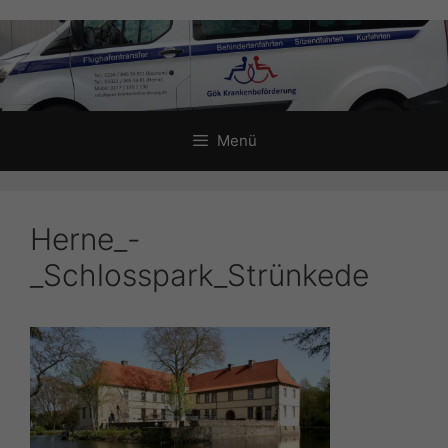
Zum
Inhalt
springen
Menü
Herne_-
_Schlosspark_Strünkede