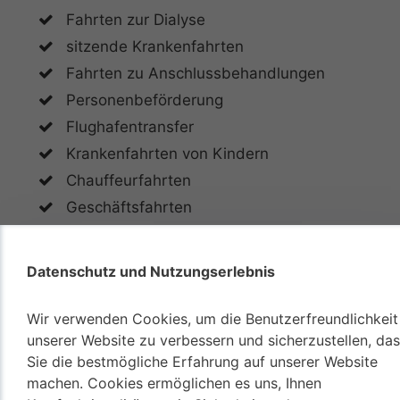
Fahrten zur Dialyse
sitzende Krankenfahrten
Fahrten zu Anschlussbehandlungen
Personenbeförderung
Flughafentransfer
Krankenfahrten von Kindern
Chauffeurfahrten
Geschäftsfahrten
Behindertenfahrdienst
Fahrten zur Chemotherapie
Datenschutz und Nutzungserlebnis
Beförderung zur Strahlentherapie
Beförderungen zum Arzt
Wir verwenden Cookies, um die Benutzerfreundlichkeit
unserer Website zu verbessern und sicherzustellen, da
Fahrten zur ambulanten Behandlung
Sie die bestmögliche Erfahrung auf unserer Website
Fahrten ins Krankenhaus
machen. Cookies ermöglichen es uns, Ihnen
Patientenfahrten nach Hause